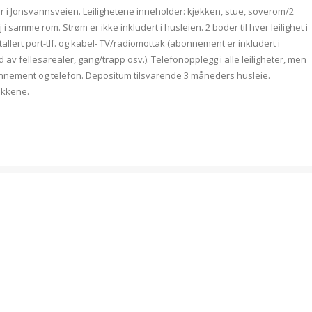
eter i Jonsvannsveien. Leilighetene inneholder: kjøkken, stue, soverom/2
i samme rom. Strøm er ikke inkludert i husleien. 2 boder til hver leilighet i
stallert port-tlf. og kabel- TV/radiomottak (abonnement er inkludert i
 fellesarealer, gang/trapp osv.). Telefonopplegg i alle leiligheter, men
nnement og telefon. Depositum tilsvarende 3 måneders husleie.
okkene.