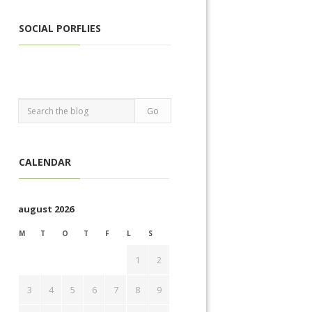
SOCIAL PORFLIES
CALENDAR
august 2026
M
T
O
T
F
L
S
1
2
3
4
5
6
7
8
9