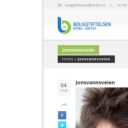
:
boligstiftelsen@sintef.no
: +47 40 
Jonsvannsveien
Home
»
Jonsvannsveien
Jonsvannsveien
04
mar