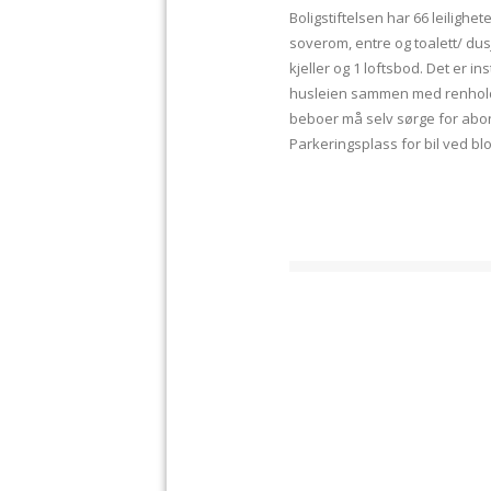
Boligstiftelsen har 66 leiligh
soverom, entre og toalett/ dusj 
kjeller og 1 loftsbod. Det er in
husleien sammen med renhold av
beboer må selv sørge for abo
Parkeringsplass for bil ved bl