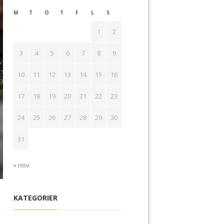
M
T
O
T
F
L
S
1
2
 BUSINESS SOLUTION
3
4
5
6
7
8
9
da nibh vel velit auctor aliquet
em quis bibendum auctor, nisi elit
10
11
12
13
14
15
16
ittis
17
18
19
20
21
22
23
24
25
26
27
28
29
30
31
« nov
KATEGORIER