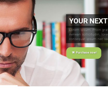
YOUR NEXT
Lorem Ipsum. Proin gravi
Aenean sollicitudin, lor
consequat ipsum nec sag
Purchase now!