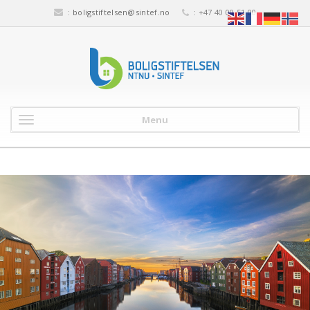
:
boligstiftelsen@sintef.no
: +47 40 00 51 00
Menu