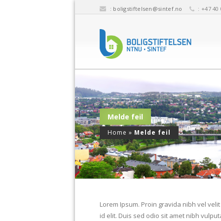
:
boligstiftelsen@sintef.no
: +47 40 
Melde feil
Home
»
Melde feil
Lorem Ipsum. Proin gravida nibh vel velit
id elit. Duis sed odio sit amet nibh vulp