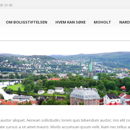
00 51 00
OM BOLIGSTIFTELSEN
HVEM KAN SØKE
MOHOLT
NAR
 auctor aliquet. Aenean sollicitudin, lorem quis bibendum auctor, nisi elit 
utate cursus a sit amet mauris. Morbi accumsan ipsum velit. Nam nec tellus a